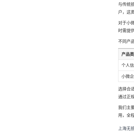
与传统
户，这
对于小
时需提
不同产
产品类
个人信
小微企
选择合
通过正规
我们主
用，全程
上海无