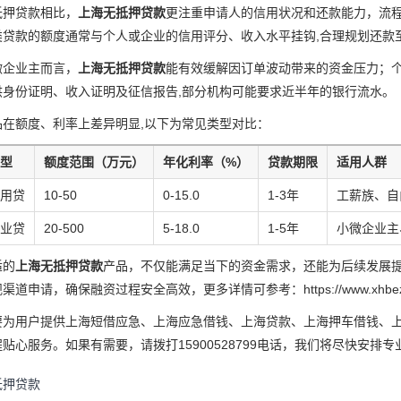
抵押贷款相比，
上海无抵押贷款
更注重申请人的信用状况和还款能力，流程
类贷款的额度通常与个人或企业的信用评分、收入水平挂钩,合理规划还款
微企业主而言，
上海无抵押贷款
能有效缓解因订单波动带来的资金压力；
供身份证明、收入证明及征信报告,部分机构可能要求近半年的银行流水。
品在额度、利率上差异明显,以下为常见类型对比：
型
额度范围（万元）
年化利率（%）
贷款期限
适用人群
用贷
10-50
0-15.0
1-3年
工薪族、自
业贷
20-500
5-18.0
1-5年
小微企业主
适的
上海无抵押贷款
产品，不仅能满足当下的资金需求，还能为后续发展
渠道申请，确保融资过程安全高效，更多详情可参考：https://www.xhbez
要为用户提供上海短借应急、上海应急借钱、上海贷款、上海押车借钱、上
贴心服务。如果有需要，请拨打15900528799电话，我们将尽快安排
抵押贷款