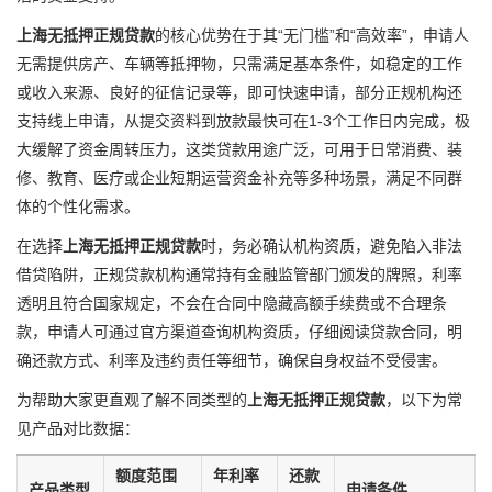
上海无抵押正规贷款
的核心优势在于其“无门槛”和“高效率”，申请人
无需提供房产、车辆等抵押物，只需满足基本条件，如稳定的工作
或收入来源、良好的征信记录等，即可快速申请，部分正规机构还
支持线上申请，从提交资料到放款最快可在1-3个工作日内完成，极
大缓解了资金周转压力，这类贷款用途广泛，可用于日常消费、装
修、教育、医疗或企业短期运营资金补充等多种场景，满足不同群
体的个性化需求。
在选择
上海无抵押正规贷款
时，务必确认机构资质，避免陷入非法
借贷陷阱，正规贷款机构通常持有金融监管部门颁发的牌照，利率
透明且符合国家规定，不会在合同中隐藏高额手续费或不合理条
款，申请人可通过官方渠道查询机构资质，仔细阅读贷款合同，明
确还款方式、利率及违约责任等细节，确保自身权益不受侵害。
为帮助大家更直观了解不同类型的
上海无抵押正规贷款
，以下为常
见产品对比数据：
额度范围
年利率
还款
产品类型
申请条件