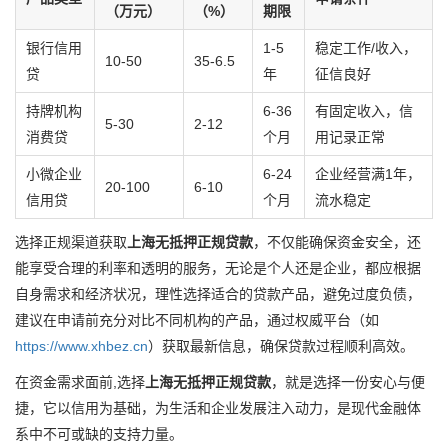
（万元）
（%）
期限
银行信用
1-5
稳定工作/收入，
10-50
35-6.5
贷
年
征信良好
持牌机构
6-36
有固定收入，信
5-30
2-12
消费贷
个月
用记录正常
小微企业
6-24
企业经营满1年，
20-100
6-10
信用贷
个月
流水稳定
选择正规渠道获取
上海无抵押正规贷款
，不仅能确保资金安全，还
能享受合理的利率和透明的服务，无论是个人还是企业，都应根据
自身需求和经济状况，理性选择适合的贷款产品，避免过度负债，
建议在申请前充分对比不同机构的产品，通过权威平台（如
https://www.xhbez.cn
）获取最新信息，确保贷款过程顺利高效。
在资金需求面前,选择
上海无抵押正规贷款
，就是选择一份安心与便
捷，它以信用为基础，为生活和企业发展注入动力，是现代金融体
系中不可或缺的支持力量。